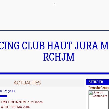
CING CLUB HAUT JURA 
RCHJM
ACTUALITÉS
ATHLE.FR
Livre du Cente
) | Page 1/1
EMILIE QUINZIEME aux France
ATHLETISSIMA 2014