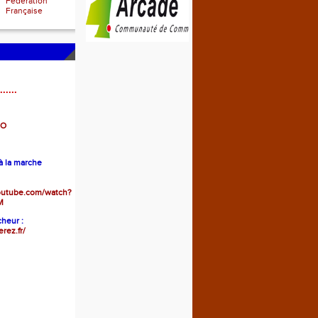
Fédération
Française
......
GO
 la marche
outube.com/watch?
M
heur :
erez.fr/