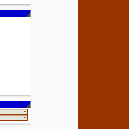
........................