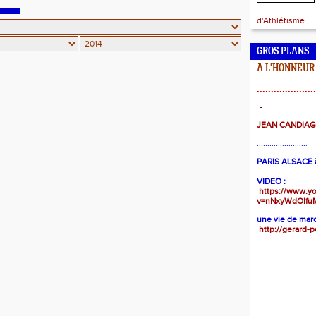
d'Athlétisme.
GROS PLANS
A L'HONNEUR
.....................
JEAN CANDIA
........................
PARIS ALSACE à
VIDEO :
https://www.y
v=nNxyWdOIfu
une vie de marc
http://gerard-p