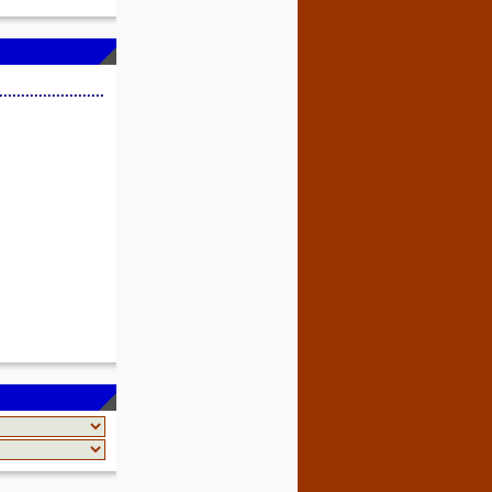
........................