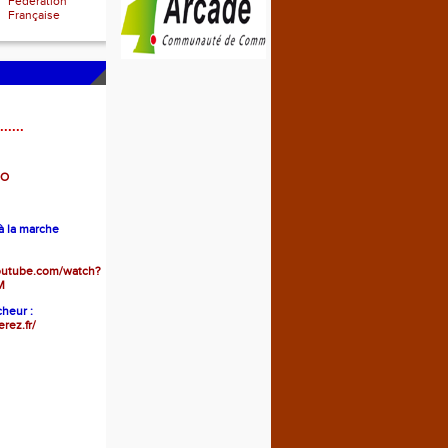
Fédération
Française
......
GO
 la marche
outube.com/watch?
M
heur :
erez.fr/