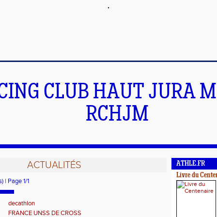
CING CLUB HAUT JURA 
RCHJM
ACTUALITÉS
ATHLE.FR
Livre du Cente
) | Page 1/1
decathlon
FRANCE UNSS DE CROSS