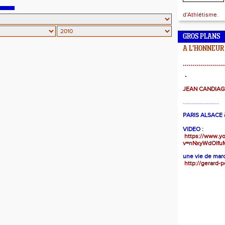
d'Athlétisme.
GROS PLANS
A L'HONNEUR
.....................
JEAN CANDIA
........................
PARIS ALSACE à
VIDEO :
https://www.y
v=nNxyWdOIfu
une vie de marc
http://gerard-p