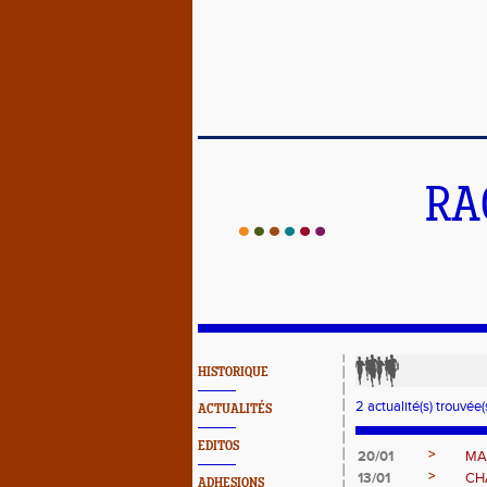
RA
HISTORIQUE
2 actualité(s) trouvée(s
ACTUALITÉS
EDITOS
>
20/01
MA
>
13/01
CH
ADHESIONS