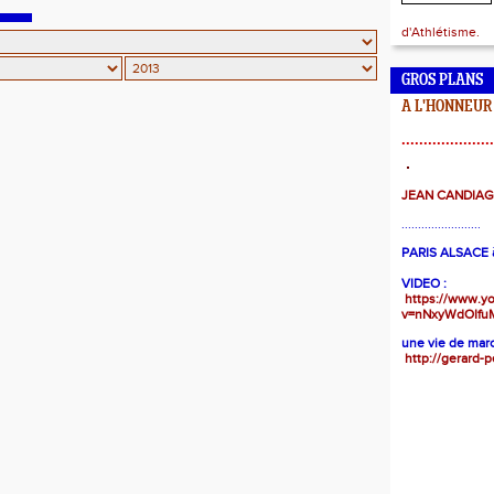
d'Athlétisme.
GROS PLANS
A L'HONNEUR
.....................
JEAN CANDIA
........................
PARIS ALSACE à
VIDEO :
https://www.y
v=nNxyWdOIfu
une vie de marc
http://gerard-p