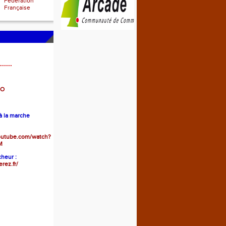
Fédération
Française
......
GO
 la marche
outube.com/watch?
M
heur :
erez.fr/