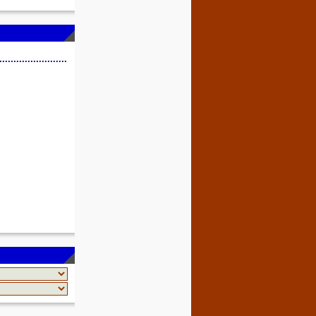
........................