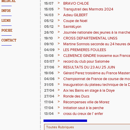
MEDICAL
>
15/07
BRAVO CHLOE
>
15/05
Transjutrail des Marmots 2024
INFOS
>
14/03
Adieu GILBERT
>
05/12
Coupe de Noël
LIENS
>
05/12
SaintéLyon
POESIE
>
26/10
Journée nationale des jeunes à la march
>
19/10
CROSS DEPARTEMENTAL UNSS
CONTACT
>
09/10
Martine Sonnois seconde au 24 heures d
>
04/09
LES PREMIERES FOULEES
>
13/08
CLEMENCE GINDRE troisieme aux Franc
>
03/07
record du club pour Salomée
>
27/06
RESULTATS DU 23 AU 25 JUIN
>
19/06
Gérard Perez troisième au France Master
>
04/06
Championnat de France de course de mo
>
31/05
Inauguration du plateau technique de la 
>
27/04
Aix les Bains en stage à la Doye
>
27/04
Ronde des Ducs
>
17/04
Récompenses ville de Morez
>
17/04
Initiation saut à la perche
>
13/04
cross du creux de l' enfer