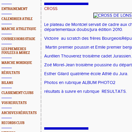
CROSS
ENTRAINEMENT
CALENDRIER ATHLE
Le plateau de Montciel servait de cadre aux 
MARCHE ATHLETIQUE
départementaux doubs/jura édition 2010.
Victoire au scratch des frères BourgeoisRépu
COURSES HORS STADE
Martin premier poussin et Emile premier benj
LES PREMIERES
FOULEES A MOREZ
Aurélien Thouverez troisième cadet Jurassien.
MARCHE NORDIQUE
Zoé Morel-Jean troisième poussine du dépar
RÉSULTATS
Esther Gilard quatrième école Athlé du Jura.
Photos en rubrique ALBUM PHOTO2
BILANS
résultats à suivre en rubrique RESULTATS.
CLASSEMENT CLUBS
VOS RESULTATS
ARCHIVES RÉSULTATS
RECORDS CLUB