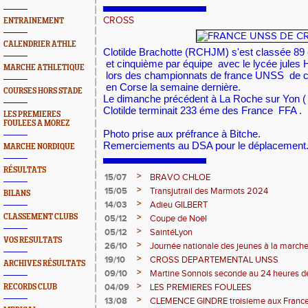
CROSS
ENTRAINEMENT
CALENDRIER ATHLE
Clotilde Brachotte (RCHJM) s'est classée 89
et cinquième par équipe
avec le lycée jules
MARCHE ATHLETIQUE
lors des championnats de france UNSS
de 
en Corse la semaine dernière.
COURSES HORS STADE
Le dimanche précédent à La Roche sur Yon (
Clotilde terminait 233 éme des France FFA .
LES PREMIERES
FOULEES A MOREZ
Photo prise aux préfrance à Bitche.
Remerciements au DSA pour le déplacement
MARCHE NORDIQUE
RÉSULTATS
>
15/07
BRAVO CHLOE
>
15/05
Transjutrail des Marmots 2024
BILANS
>
14/03
Adieu GILBERT
>
CLASSEMENT CLUBS
05/12
Coupe de Noël
>
05/12
SaintéLyon
VOS RESULTATS
>
26/10
Journée nationale des jeunes à la march
>
19/10
CROSS DEPARTEMENTAL UNSS
ARCHIVES RÉSULTATS
>
09/10
Martine Sonnois seconde au 24 heures d
>
04/09
LES PREMIERES FOULEES
RECORDS CLUB
>
13/08
CLEMENCE GINDRE troisieme aux Franc