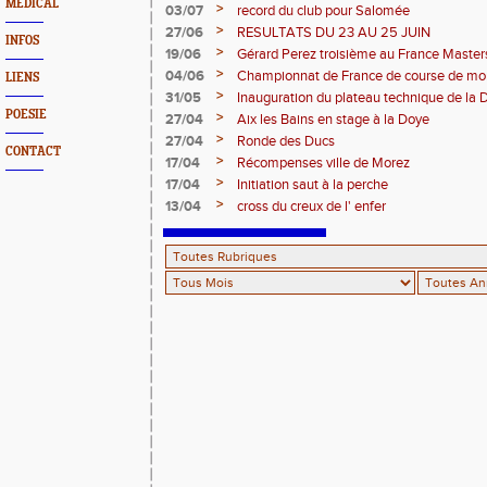
MEDICAL
>
03/07
record du club pour Salomée
>
27/06
RESULTATS DU 23 AU 25 JUIN
INFOS
>
19/06
Gérard Perez troisième au France Master
>
04/06
Championnat de France de course de mo
LIENS
>
31/05
Inauguration du plateau technique de la 
POESIE
>
27/04
Aix les Bains en stage à la Doye
>
27/04
Ronde des Ducs
CONTACT
>
17/04
Récompenses ville de Morez
>
17/04
Initiation saut à la perche
>
13/04
cross du creux de l' enfer