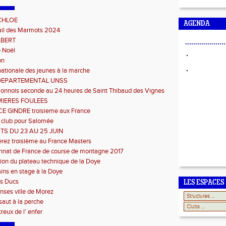
CHLOE
AGENDA
rail des Marmots 2024
LBERT
....................
 Noël
on
ationale des jeunes à la marche
DEPARTEMENTAL UNSS
Sonnois seconde au 24 heures de Saint Thibaud des Vignes
MIERES FOULEES
 GINDRE troisieme aux France
 club pour Salomée
TS DU 23 AU 25 JUIN
rez troisième au France Masters
nat de France de course de montagne 2017
ion du plateau technique de la Doye
ains en stage à la Doye
s Ducs
LES ESPACES
ses ville de Morez
 saut à la perche
reux de l' enfer