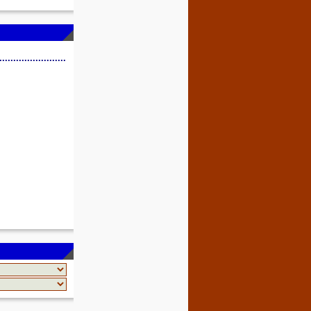
........................