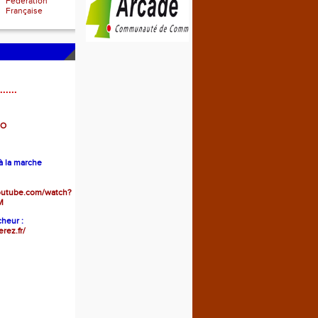
Fédération
Française
......
GO
 la marche
outube.com/watch?
M
heur :
erez.fr/