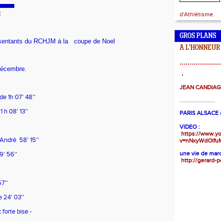
E
d'Athlétisme.
GROS PLANS
ésentants du RCHJM à la coupe de Noel
A L'HONNEUR
.....................
décembre.
JEAN CANDIA
 1h 07' 48''
........................
 h 08' 13''
PARIS ALSACE à
VIDEO :
https://www.y
ndré 58' 15''
v=nNxyWdOIfu
une vie de marc
' 56''
http://gerard-p
7''
 24' 03''
forte bise -