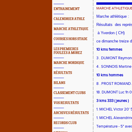
MARCHE ATHLETIQU
ENTRAINEMENT
Marche athlètique :
CALENDRIER ATHLE
Résultats des repr
MARCHE ATHLETIQUE
à Yverdon ( CH)
COURSES HORS STADE
ce dimanche treize 
LES PREMIERES
10 kms femmes
FOULEES A MOREZ
3 . DUMONT Raymonde
MARCHE NORDIQUE
4 . SONNOIS Martine 1
RÉSULTATS
10 kms hommes
BILANS
8 . PROST ROMAND A
18. DUMONT Luc 1h 09
CLASSEMENT CLUBS
3 kms 333 ( jeunes )
VOS RESULTATS
1. MICHEL Victor 20' 5
ARCHIVES RÉSULTATS
1. MICHEL Alexandrine
RECORDS CLUB
Température - 5° avec 