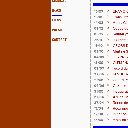
MEDICAL
>
INFOS
15/07
BRAVO 
>
15/05
Transjut
LIENS
>
14/03
Adieu GI
>
05/12
Coupe de
POESIE
>
05/12
SaintéLy
>
26/10
Journée n
CONTACT
>
19/10
CROSS 
>
09/10
Martine 
>
04/09
LES PRE
>
13/08
CLEMENCE
>
03/07
record du
>
27/06
RESULTA
>
19/06
Gérard Pe
>
04/06
Champion
>
31/05
Inaugurat
>
27/04
Aix les B
>
27/04
Ronde de
>
17/04
Récompen
>
17/04
Initiation
>
13/04
cross du c