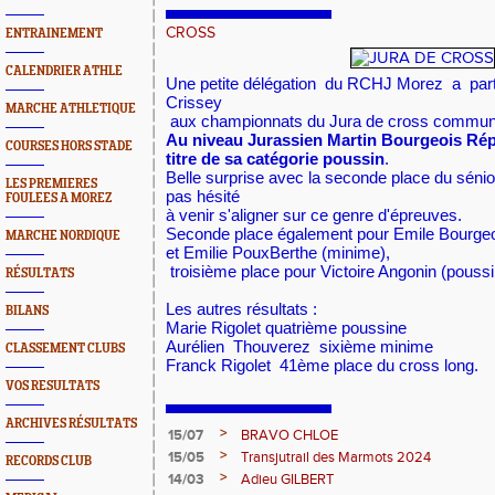
CROSS
ENTRAINEMENT
CALENDRIER ATHLE
Une petite délégation du RCHJ Morez a par
Crissey
MARCHE ATHLETIQUE
aux championnats du Jura de cross commun
Au niveau Jurassien Martin Bourgeois Rép
COURSES HORS STADE
titre de sa catégorie poussin
.
Belle surprise avec la seconde place du sénior
LES PREMIERES
pas hésité
FOULEES A MOREZ
à venir s'aligner sur ce genre d'épreuves.
Seconde place également pour Emile Bourgeoi
MARCHE NORDIQUE
et Emilie PouxBerthe (minime),
troisième place pour Victoire Angonin (pouss
RÉSULTATS
Les autres résultats :
BILANS
Marie Rigolet quatrième poussine
Aurélien Thouverez sixième minime
CLASSEMENT CLUBS
Franck Rigolet 41ème place du cross long.
VOS RESULTATS
ARCHIVES RÉSULTATS
>
15/07
BRAVO CHLOE
>
15/05
Transjutrail des Marmots 2024
RECORDS CLUB
>
14/03
Adieu GILBERT