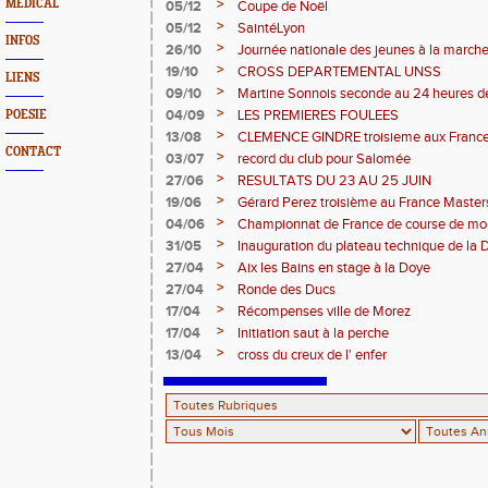
>
MEDICAL
05/12
Coupe de Noël
>
05/12
SaintéLyon
INFOS
>
26/10
Journée nationale des jeunes à la march
>
19/10
CROSS DEPARTEMENTAL UNSS
LIENS
>
09/10
Martine Sonnois seconde au 24 heures d
>
04/09
LES PREMIERES FOULEES
POESIE
>
13/08
CLEMENCE GINDRE troisieme aux Franc
CONTACT
>
03/07
record du club pour Salomée
>
27/06
RESULTATS DU 23 AU 25 JUIN
>
19/06
Gérard Perez troisième au France Master
>
04/06
Championnat de France de course de mo
>
31/05
Inauguration du plateau technique de la 
>
27/04
Aix les Bains en stage à la Doye
>
27/04
Ronde des Ducs
>
17/04
Récompenses ville de Morez
>
17/04
Initiation saut à la perche
>
13/04
cross du creux de l' enfer