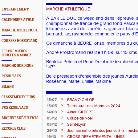
MARCHE ATHLETIQUE
ENTRAINEMENT
A BAR LE DUC ce week end dans l'épreuve s
CALENDRIER ATHLE
championnat de france de grand fond Pascale 
kilomètres avant de s'arréter sagement. bien
MARCHE ATHLETIQUE
bernard, luc, raymonde, corinne et le papy d
COURSES HORS STADE
Ce dimanche à BEURE onze membres du club 
LES PREMIERES
André Prostromand réalise 1 h 09 sur 10 kms
FOULEES A MOREZ
Béatrice Petetin et René Delobelle terminent
MARCHE NORDIQUE
' 47"
Belle prestation d'ensemble des jeunes Aurélie
RÉSULTATS
Roséanne, Marie, Emilie, Maxime
BILANS
CLASSEMENT CLUBS
>
15/07
BRAVO CHLOE
>
15/05
Transjutrail des Marmots 2024
VOS RESULTATS
>
14/03
Adieu GILBERT
>
05/12
Coupe de Noël
ARCHIVES RÉSULTATS
>
05/12
SaintéLyon
RECORDS CLUB
>
26/10
Journée nationale des jeunes à la march
>
19/10
CROSS DEPARTEMENTAL UNSS