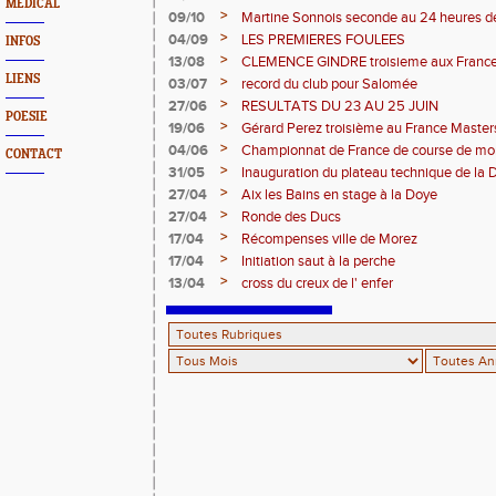
MEDICAL
>
09/10
Martine Sonnois seconde au 24 heures d
>
04/09
LES PREMIERES FOULEES
INFOS
>
13/08
CLEMENCE GINDRE troisieme aux Franc
LIENS
>
03/07
record du club pour Salomée
>
27/06
RESULTATS DU 23 AU 25 JUIN
POESIE
>
19/06
Gérard Perez troisième au France Master
>
04/06
Championnat de France de course de mo
CONTACT
>
31/05
Inauguration du plateau technique de la 
>
27/04
Aix les Bains en stage à la Doye
>
27/04
Ronde des Ducs
>
17/04
Récompenses ville de Morez
>
17/04
Initiation saut à la perche
>
13/04
cross du creux de l' enfer