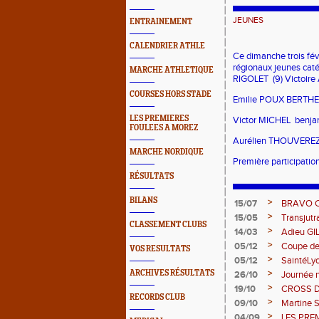
JEUNES
ENTRAINEMENT
CALENDRIER ATHLE
Ce dimanche trois fév
régionaux jeunes cat
MARCHE ATHLETIQUE
RIGOLET (9) Victoire
COURSES HORS STADE
Emilie POUX BERTHE (
LES PREMIERES
Victor MICHEL benja
FOULEES A MOREZ
Aurélien THOUVEREZ 
MARCHE NORDIQUE
Première participation
RÉSULTATS
BILANS
>
15/07
BRAVO 
>
15/05
Transjut
CLASSEMENT CLUBS
>
14/03
Adieu GI
>
05/12
Coupe de
VOS RESULTATS
>
05/12
SaintéLy
>
ARCHIVES RÉSULTATS
26/10
Journée n
>
19/10
CROSS 
RECORDS CLUB
>
09/10
Martine 
>
04/09
LES PRE