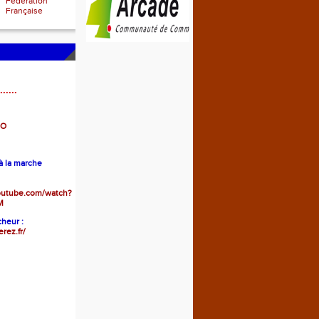
Fédération
Française
......
GO
 la marche
outube.com/watch?
M
heur :
erez.fr/