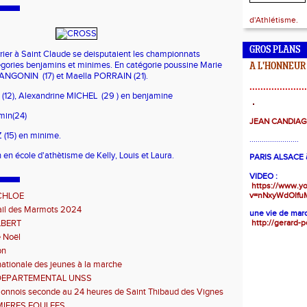
d'Athlétisme.
GROS PLANS
rier à Saint Claude se deisputaient les championnats
égories benjamins et minimes. En catégorie poussine Marie
A L'HONNEUR
 ANGONIN (17) et Maella PORRAIN (21).
.....................
12), Alexandrine MICHEL (29 ) en benjamine
min(24)
JEAN CANDIA
(15) en minime.
........................
 en école d'athètisme de Kelly, Louis et Laura.
PARIS ALSACE à
VIDEO :
https://www.y
CHLOE
v=nNxyWdOIfu
rail des Marmots 2024
une vie de marc
LBERT
http://gerard-p
 Noël
on
ationale des jeunes à la marche
DEPARTEMENTAL UNSS
Sonnois seconde au 24 heures de Saint Thibaud des Vignes
MIERES FOULEES