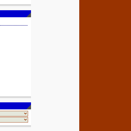
........................