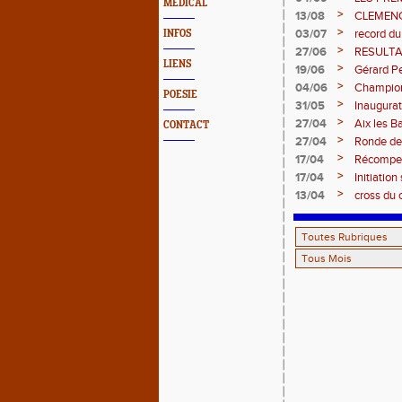
MEDICAL
>
13/08
CLEMENCE
>
03/07
record du
INFOS
>
27/06
RESULTA
LIENS
>
19/06
Gérard Pe
>
04/06
Champion
POESIE
>
31/05
Inaugurat
>
27/04
Aix les B
CONTACT
>
27/04
Ronde de
>
17/04
Récompen
>
17/04
Initiation
>
13/04
cross du c