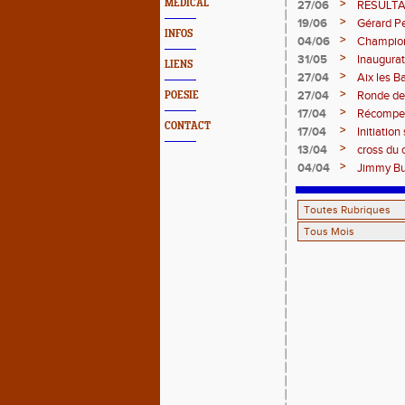
>
MEDICAL
27/06
RESULTA
>
19/06
Gérard Pe
INFOS
>
04/06
Champion
>
31/05
Inaugurat
LIENS
>
27/04
Aix les B
>
27/04
Ronde de
POESIE
>
17/04
Récompen
CONTACT
>
17/04
Initiation
>
13/04
cross du c
>
04/04
Jimmy Bu