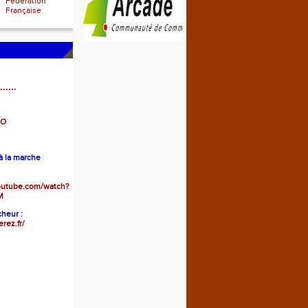
Fédération
Française
......
GO
 la marche
outube.com/watch?
M
heur :
erez.fr/