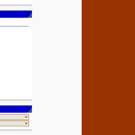
........................