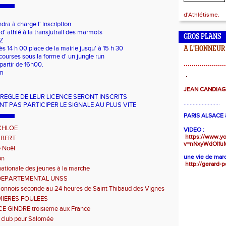
d'Athlétisme.
ndra à charge l' inscription
 d' athlé à la transjutrail des marmots
GROS PLANS
EZ
ès 14 h 00 place de la mairie jusqu' à 15 h 30
A L'HONNEUR
courses sous la forme d' un jungle run
.....................
partir de 16h00.
km
JEAN CANDIA
 REGLE DE LEUR LICENCE SERONT INSCRITS
........................
NT PAS PARTICIPER LE SIGNALE AU PLUS VITE
PARIS ALSACE à
CHLOE
VIDEO :
https://www.y
LBERT
v=nNxyWdOIfu
 Noël
une vie de marc
on
http://gerard-p
ationale des jeunes à la marche
DEPARTEMENTAL UNSS
Sonnois seconde au 24 heures de Saint Thibaud des Vignes
MIERES FOULEES
 GINDRE troisieme aux France
 club pour Salomée