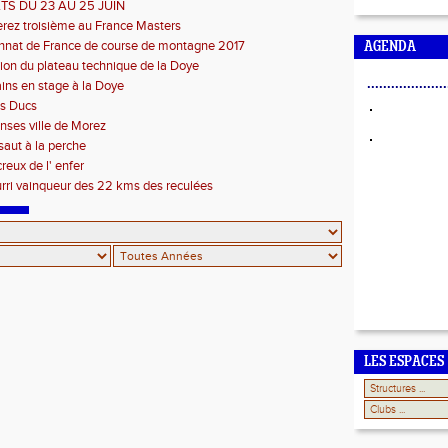
TS DU 23 AU 25 JUIN
rez troisième au France Masters
nat de France de course de montagne 2017
AGENDA
ion du plateau technique de la Doye
....................
ains en stage à la Doye
s Ducs
ses ville de Morez
 saut à la perche
reux de l' enfer
rri vainqueur des 22 kms des reculées
LES ESPACES