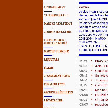
JEUNES
ENTRAINEMENT
Le club inscrira et pre
des jeunes de l' école
CALENDRIER ATHLE
samedi 1 juin à MOR
retrait des dossards d
MARCHE ATHLETIQUE
Départ et arrivée des 
au
centre de Morez à 
COURSES HORS STADE
20152 2016 2017 : 1
2013 2014 : 1km500
LES PREMIERES
2011 2012 : 3km
FOULEES A MOREZ
TOUS LE JEUNES EN
CEUX QUI NE PEUVE
MARCHE NORDIQUE
RÉSULTATS
>
15/07
BRAVO 
>
14/03
Adieu GI
BILANS
>
05/12
Coupe de
>
05/12
SaintéLy
CLASSEMENT CLUBS
>
26/10
Journée n
VOS RESULTATS
>
19/10
CROSS 
>
09/10
Martine 
ARCHIVES RÉSULTATS
>
04/09
LES PRE
>
13/08
CLEMENCE
RECORDS CLUB
>
03/07
record du