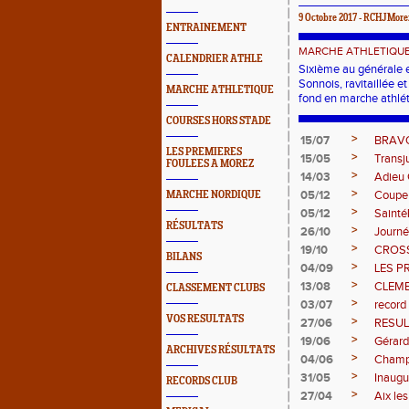
9 Octobre 2017 - RCHJMore
ENTRAINEMENT
MARCHE ATHLETIQU
CALENDRIER ATHLE
Sixième au générale 
Sonnois, ravitaillée 
MARCHE ATHLETIQUE
fond en marche athlé
COURSES HORS STADE
>
15/07
BRAV
LES PREMIERES
>
15/05
Transj
FOULEES A MOREZ
>
14/03
Adieu
>
05/12
Coupe
MARCHE NORDIQUE
>
05/12
Sainté
RÉSULTATS
>
26/10
Journé
>
19/10
CROS
BILANS
>
04/09
LES P
>
13/08
CLEME
CLASSEMENT CLUBS
>
03/07
record
VOS RESULTATS
>
27/06
RESUL
>
19/06
Gérard
ARCHIVES RÉSULTATS
>
04/06
Champi
>
31/05
Inaugu
RECORDS CLUB
>
27/04
Aix le