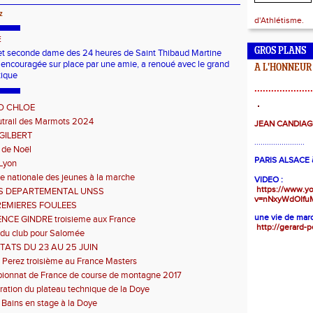
z
d'Athlétisme.
E
GROS PLANS
et seconde dame des 24 heures de Saint Thibaud Martine
et encouragée sur place par une amie, a renoué avec le grand
A L'HONNEUR
tique
.....................
O CHLOE
utrail des Marmots 2024
JEAN CANDIA
 GILBERT
........................
 de Noël
PARIS ALSACE à
Lyon
e nationale des jeunes à la marche
VIDEO :
https://www.y
S DEPARTEMENTAL UNSS
v=nNxyWdOIfu
REMIERES FOULEES
une vie de marc
NCE GINDRE troisieme aux France
http://gerard-p
 du club pour Salomée
TATS DU 23 AU 25 JUIN
 Perez troisième au France Masters
onnat de France de course de montagne 2017
ration du plateau technique de la Doye
s Bains en stage à la Doye