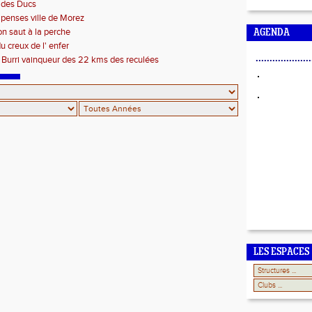
 des Ducs
enses ville de Morez
ion saut à la perche
AGENDA
u creux de l' enfer
....................
Burri vainqueur des 22 kms des reculées
LES ESPACES