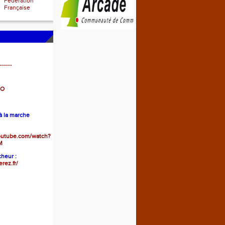
Fédération
Française
......
GO
 la marche
outube.com/watch?
M
heur :
erez.fr/