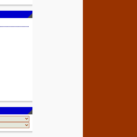
........................