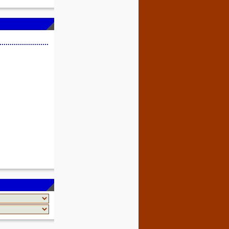
........................