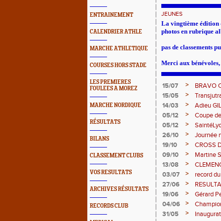
JEUNES
ENTRAINEMENT
La vingtième édition 
photos en rubrique a
CALENDRIER ATHLE
pas de classements pub
MARCHE ATHLETIQUE
Merci aux bénévoles, 
COURSES HORS STADE
LES PREMIERES
>
15/07
BRAVO 
FOULEES A MOREZ
>
15/05
Transjut
>
14/03
Adieu GI
MARCHE NORDIQUE
>
05/12
Coupe de
RÉSULTATS
>
05/12
SaintéLy
>
26/10
Journée n
BILANS
>
19/10
CROSS 
>
09/10
Martine 
CLASSEMENT CLUBS
>
13/08
CLEMENCE
VOS RESULTATS
>
03/07
record du
>
27/06
RESULTA
ARCHIVES RÉSULTATS
>
19/06
Gérard Pe
>
04/06
Champion
RECORDS CLUB
>
31/05
Inaugurat