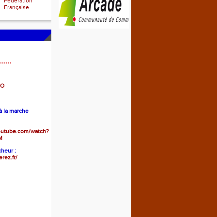
Fédération
Française
......
GO
 la marche
outube.com/watch?
M
heur :
erez.fr/