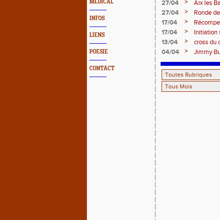
>
MEDICAL
27/04
Aix les B
>
27/04
Ronde de
INFOS
>
17/04
Récompen
>
17/04
Initiation
LIENS
>
13/04
cross du c
>
04/04
Jimmy Bu
POESIE
CONTACT