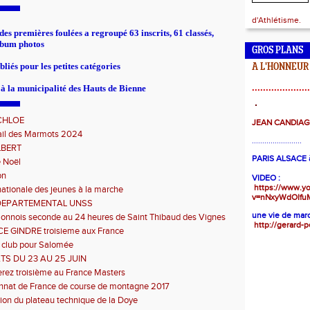
d'Athlétisme.
des premières foulées a regroupé 63 inscrits, 61 classés,
lbum photos
GROS PLANS
liés pour les petites catégories
A L'HONNEUR
.....................
à la municipalité des Hauts de Bienne
CHLOE
JEAN CANDIA
rail des Marmots 2024
........................
LBERT
PARIS ALSACE à
 Noël
on
VIDEO :
https://www.y
ationale des jeunes à la marche
v=nNxyWdOIfu
DEPARTEMENTAL UNSS
une vie de marc
Sonnois seconde au 24 heures de Saint Thibaud des Vignes
http://gerard-p
 GINDRE troisieme aux France
 club pour Salomée
TS DU 23 AU 25 JUIN
rez troisième au France Masters
nat de France de course de montagne 2017
ion du plateau technique de la Doye