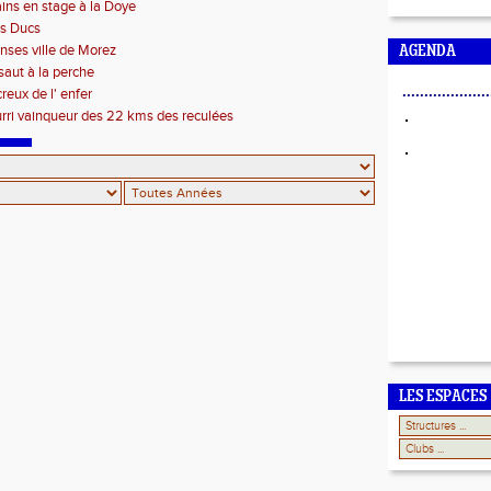
ains en stage à la Doye
s Ducs
ses ville de Morez
AGENDA
 saut à la perche
....................
reux de l' enfer
rri vainqueur des 22 kms des reculées
LES ESPACES