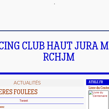
CING CLUB HAUT JURA 
RCHJM
ACTUALITÉS
ATHLE.FR
Livre du Cente
ERES FOULEES
Tweet
orez