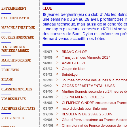
CLUB
ENTRAINEMENT
18 jeunes benjamin(es) du club d' Aix les Bains
CALENDRIER ATHLE
une semaine du 24 au 28 avril, profitant des in
plateau technique, mais aussi de la cendrée et
MARCHE ATHLETIQUE
Lundi apm plusieurs licenciés du RCHJM se son
des conseils de Sam, Dylan et Jérôme, en pré
COURSES HORS STADE
Bernard venus accueillir nos hôtes.
LES PREMIERES
FOULEES A MOREZ
>
15/07
BRAVO CHLOE
>
15/05
Transjutrail des Marmots 2024
MARCHE NORDIQUE
>
14/03
Adieu GILBERT
>
05/12
Coupe de Noël
RÉSULTATS
>
05/12
SaintéLyon
>
BILANS
26/10
Journée nationale des jeunes à la march
>
19/10
CROSS DEPARTEMENTAL UNSS
CLASSEMENT CLUBS
>
09/10
Martine Sonnois seconde au 24 heures d
>
04/09
LES PREMIERES FOULEES
VOS RESULTATS
>
13/08
CLEMENCE GINDRE troisieme aux Franc
>
03/07
record du club pour Salomée
ARCHIVES RÉSULTATS
>
27/06
RESULTATS DU 23 AU 25 JUIN
RECORDS CLUB
>
19/06
Gérard Perez troisième au France Master
>
04/06
Championnat de France de course de mo