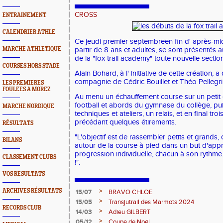
CROSS
ENTRAINEMENT
CALENDRIER ATHLE
Ce jeudi premier septembreen fin d' après-mi
MARCHE ATHLETIQUE
partir de 8 ans et adultes, se sont présentés 
de la "fox trail academy" toute nouvelle sectio
COURSES HORS STADE
Alain Bohard, à l' initiative de cette création, a
compagnie de Cédric Bouillet et Théo Pellegri
LES PREMIERES
FOULEES A MOREZ
Au menu un échauffement course sur un petit c
football et abords du gymnase du collège, p
MARCHE NORDIQUE
techniques et ateliers, un relais, et en final tro
précédant quelques étirements.
RÉSULTATS
"L'objectif est de rassembler petits et grands
BILANS
autour de la course à pied dans un but d'app
progression individuelle, chacun à son rythme.
CLASSEMENT CLUBS
!".
VOS RESULTATS
>
ARCHIVES RÉSULTATS
15/07
BRAVO CHLOE
>
15/05
Transjutrail des Marmots 2024
RECORDS CLUB
>
14/03
Adieu GILBERT
>
05/12
Coupe de Noël