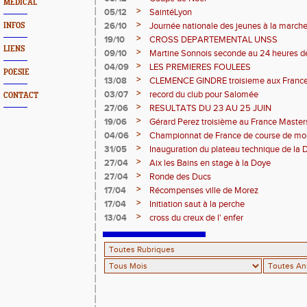
MEDICAL
>
05/12
SaintéLyon
>
26/10
Journée nationale des jeunes à la march
INFOS
>
19/10
CROSS DEPARTEMENTAL UNSS
LIENS
>
09/10
Martine Sonnois seconde au 24 heures d
>
04/09
LES PREMIERES FOULEES
POESIE
>
13/08
CLEMENCE GINDRE troisieme aux Franc
>
03/07
record du club pour Salomée
CONTACT
>
27/06
RESULTATS DU 23 AU 25 JUIN
>
19/06
Gérard Perez troisième au France Master
>
04/06
Championnat de France de course de mo
>
31/05
Inauguration du plateau technique de la 
>
27/04
Aix les Bains en stage à la Doye
>
27/04
Ronde des Ducs
>
17/04
Récompenses ville de Morez
>
17/04
Initiation saut à la perche
>
13/04
cross du creux de l' enfer