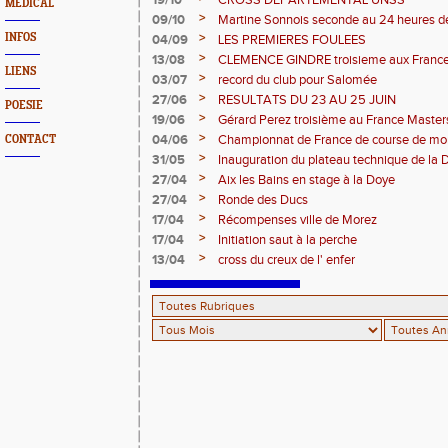
19/10
CROSS DEPARTEMENTAL UNSS
MEDICAL
>
09/10
Martine Sonnois seconde au 24 heures d
>
INFOS
04/09
LES PREMIERES FOULEES
>
13/08
CLEMENCE GINDRE troisieme aux Franc
LIENS
>
03/07
record du club pour Salomée
>
27/06
RESULTATS DU 23 AU 25 JUIN
POESIE
>
19/06
Gérard Perez troisième au France Master
>
04/06
Championnat de France de course de mo
CONTACT
>
31/05
Inauguration du plateau technique de la 
>
27/04
Aix les Bains en stage à la Doye
>
27/04
Ronde des Ducs
>
17/04
Récompenses ville de Morez
>
17/04
Initiation saut à la perche
>
13/04
cross du creux de l' enfer