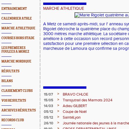
MARCHE ATHLETIQUE
ENTRAINEMENT
CALENDRIER ATHLE
A Metz ce samedi après-midi, sur l' anneau sy
MARCHE ATHLETIQUE
Rigolet décroche la quatrième place du cham
3000 mètres marche athlètique. La sociétaire
COURSES HORS STADE
améliore à cette occasion son record personnel
satisfaction pour une première sélection en ca
LES PREMIERES
marcheuse de Lamoura qui confirme sa progr
FOULEES A MOREZ
MARCHE NORDIQUE
RÉSULTATS
BILANS
CLASSEMENT CLUBS
>
15/07
BRAVO CHLOE
>
15/05
Transjutrail des Marmots 2024
VOS RESULTATS
>
14/03
Adieu GILBERT
ARCHIVES RÉSULTATS
>
05/12
Coupe de Noël
>
05/12
SaintéLyon
RECORDS CLUB
>
26/10
Journée nationale des jeunes à la march
>