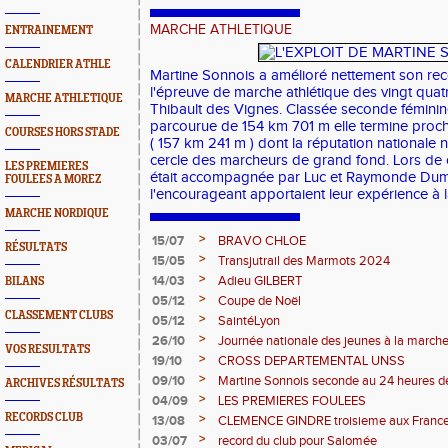
MARCHE ATHLETIQUE
ENTRAINEMENT
CALENDRIER ATHLE
Martine Sonnois a amélioré nettement son rec
l'épreuve de marche athlétique des vingt quat
MARCHE ATHLETIQUE
Thibault des Vignes. Classée seconde féminin
parcourue de 154 km 701 m elle termine proc
COURSES HORS STADE
( 157 km 241 m ) dont la réputation nationale n'
cercle des marcheurs de grand fond. Lors de 
LES PREMIERES
était accompagnée par Luc et Raymonde Dumo
FOULEES A MOREZ
l'encourageant apportaient leur expérience à l
MARCHE NORDIQUE
>
15/07
BRAVO CHLOE
RÉSULTATS
>
15/05
Transjutrail des Marmots 2024
>
14/03
Adieu GILBERT
BILANS
>
05/12
Coupe de Noël
CLASSEMENT CLUBS
>
05/12
SaintéLyon
>
26/10
Journée nationale des jeunes à la march
VOS RESULTATS
>
19/10
CROSS DEPARTEMENTAL UNSS
>
09/10
Martine Sonnois seconde au 24 heures d
ARCHIVES RÉSULTATS
>
04/09
LES PREMIERES FOULEES
RECORDS CLUB
>
13/08
CLEMENCE GINDRE troisieme aux Franc
>
03/07
record du club pour Salomée