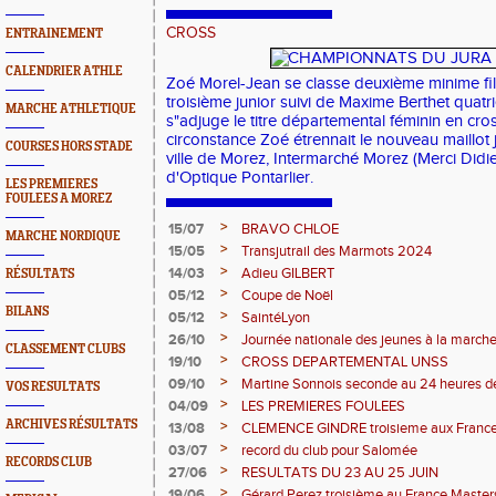
CROSS
ENTRAINEMENT
CALENDRIER ATHLE
Zoé Morel-Jean se classe deuxième minime fil
troisième junior suivi de Maxime Berthet quatr
MARCHE ATHLETIQUE
s"adjuge le titre départemental féminin en cros
circonstance Zoé étrennait le nouveau maillot
COURSES HORS STADE
ville de Morez, Intermarché Morez (Merci Didie
d'Optique Pontarlier.
LES PREMIERES
FOULEES A MOREZ
>
15/07
BRAVO CHLOE
MARCHE NORDIQUE
>
15/05
Transjutrail des Marmots 2024
>
14/03
Adieu GILBERT
RÉSULTATS
>
05/12
Coupe de Noël
BILANS
>
05/12
SaintéLyon
>
26/10
Journée nationale des jeunes à la march
CLASSEMENT CLUBS
>
19/10
CROSS DEPARTEMENTAL UNSS
>
09/10
Martine Sonnois seconde au 24 heures d
VOS RESULTATS
>
04/09
LES PREMIERES FOULEES
ARCHIVES RÉSULTATS
>
13/08
CLEMENCE GINDRE troisieme aux Franc
>
03/07
record du club pour Salomée
RECORDS CLUB
>
27/06
RESULTATS DU 23 AU 25 JUIN
>
19/06
Gérard Perez troisième au France Master