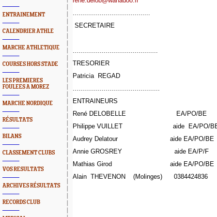
rene.delob@wanadoo.fr
........................................
ENTRAINEMENT
SECRETAIRE
CALENDRIER ATHLE
MARCHE ATHLETIQUE
............................................
TRESORIER
COURSES HORS STADE
Patricia REGAD
LES PREMIERES
FOULEES A MOREZ
.............................................
ENTRAINEURS
MARCHE NORDIQUE
René DELOBELLE 
RÉSULTATS
Philippe VUILLET aide EA/PO/B
BILANS
Audrey Delatour aide EA/PO/B
Annie GROSREY aide EA/P/F
CLASSEMENT CLUBS
Mathias Girod aide EA/PO/BE
VOS RESULTATS
Alain THEVENON (Molinges) 0384424
ARCHIVES RÉSULTATS
RECORDS CLUB