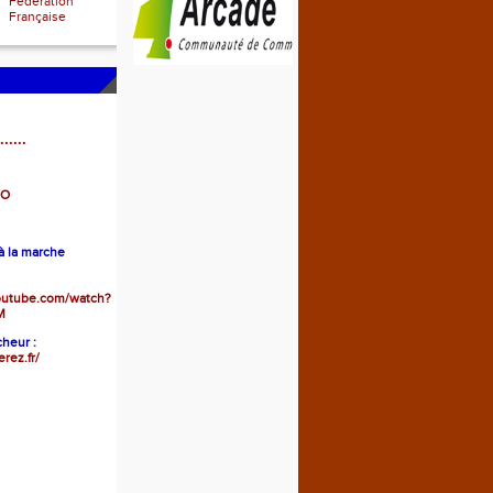
Fédération
Française
......
GO
 la marche
outube.com/watch?
M
heur :
erez.fr/