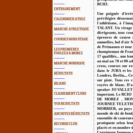
RCHJ.
ENTRAINEMENT
Une poignée d'irréd
prévilégier désormais
CALENDRIER ATHLE
l'athlétisme, à l'im
TALANT. Un virage qu
MARCHE ATHLETIQUE
dirrigeants, tous cou
épreuves de course 
COURSES HORS STADE
annuelles, bol d'air
de Prémanon et tour 
LES PREMIERES
championnat de Fran
FOULEES A MOREZ
17 qualifiés... une l
an mal an 70 et 90 ad
MARCHE NORDIQUE
cross, courses sur r
dans le JURA et les 
RÉSULTATS
Londres, Berlin,... C
sur piste. Tous ces 
BILANS
rayées de blanc. D'a
speaker JO VALLET se
CLASSEMENT CLUBS
important. Le RCHJ s
DE MOREZ , MON
JOURNEE TELETHON. 
VOS RESULTATS
MORBIER, au pays 
monde de ski de fond
ARCHIVES RÉSULTATS
ensemble de coureurs
pratiquent selon leur
RECORDS CLUB
placés et en nombre da
l'agrément Jeunesse e