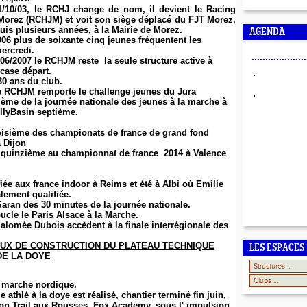
1/10/03, le RCHJ change de nom, il devient le Racing
Morez (RCHJM) et voit son siège déplacé du FJT Morez,
uis plusieurs années, à la Mairie de Morez.
AGENDA
06 plus de soixante cinq jeunes fréquentent les
ercredi.
....................
06/2007 le RCHJM reste la seule structure active à
 case départ.
30 ans du club.
le RCHJM remporte le challenge jeunes du Jura
ième de la journée nationale des jeunes à la marche à
illyBasin septième.
oisième des championats de france de grand fond
 Dijon
n quinzième au championnat de france 2014 à Valence
.
fiée aux france indoor à Reims et été à Albi où Emilie
alement qualifiée.
aran des 30 minutes de la journée nationale.
cle le Paris Alsace à la Marche.
alomée Dubois accèdent à la finale interrégionale des
UX DE CONSTRUCTION DU PLATEAU TECHNIQUE
LES ESPACES
DE LA DOYE
n marche nordique.
 athlé à la doye est réalisé, chantier terminé fin juin,
ion Trail aux Rousses, Fox Academy, sous l' impulsion