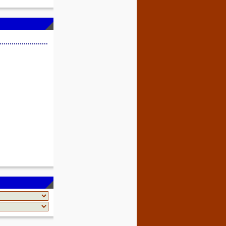
........................