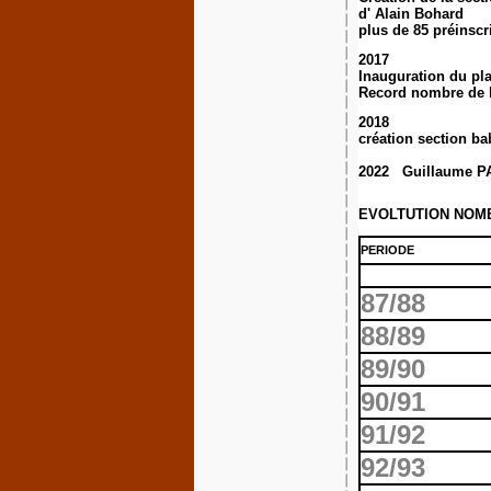
d' Alain Bohard
plus de 85 préinscr
2017
Inauguration du pl
Record nombre de l
2018
création section ba
2022 Guillaume PAN
EVOLTUTION NOMB
PERIODE
87/88
88/89
89/90
90/91
91/92
92/93