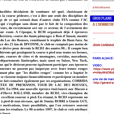
d'Athlétisme.
uctibles décidaient de continuer tel quel, choisissant de
 la course pédestre, c'est à dire une seule des disciplines de
GROS PLANS
age de ce qui existait dans d'autres clubs FFA comme l'AC
i s'explique sans doute par le fait de la composition des
A L'HONNEUR
reurs, du recrutement axé sur ce secteur, de l'avènement des
sur route. A l'époque, le RCM organisait déjà 4 épreuves
.....................
 Morézien, course des hauts pâturages à Bois d'Amont, montée
du Lac des Rousses, constituant le trophée du Haut-Jura. Au
ce des 25 km de DIVONNE, le club ne comptait pas moins de
JEAN CANDIA
ente dérive pour devenir le RCHJ des années 90... Il compte bon
........................
hérents qui pratiquent la course à pied sous toutes ses formes,
oute, courses de côtes et de montagnes, corridas, marathons,
PARIS ALSACE à
départements limitrophes, mais aussi en Suisse, New York,
eux qui le désirent peuvent également participer aux épreuves
VIDEO :
coureurs ne passent pas inaperçus avec leurs tenues rouges
https://www.y
utant plus que "les diables rouges" comme les a baptisé le
v=nNxyWdOIfu
 classent toujours honorablement et participent en nombre
une vie de marc
e fait connaître également par ses organisations, CORRIDA
http://gerard-p
TEE DE PREMANON, TOUR DU LAC DES ROUSSES,
En 1994, une nouvelle épreuve était lancée aux Marais à
d'Hervé BALLAND, membre du RCHJ, vice-champion du
, excellent coureur à pied. En résumé, le RCHJ représente un
 à pied de tous niveaux, qui de Jimmy BURRI à Ginette GUY,
s motivations, leurs possibilités, que l'on retrouve souvent
ns les résultats. Le 06 octobre 1997, le club se voit attribuer
t Sport.