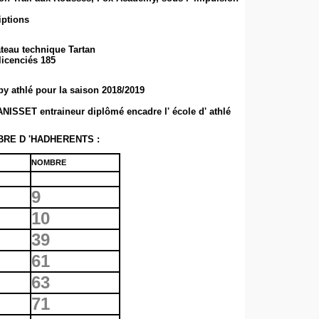
iptions
ateau technique Tartan
icenciés 185
by athlé pour la saison 2018/2019
ISSET entraineur diplômé encadre l' école d' athlé
RE D 'HADHERENTS :
NOMBRE
9
10
39
61
63
71