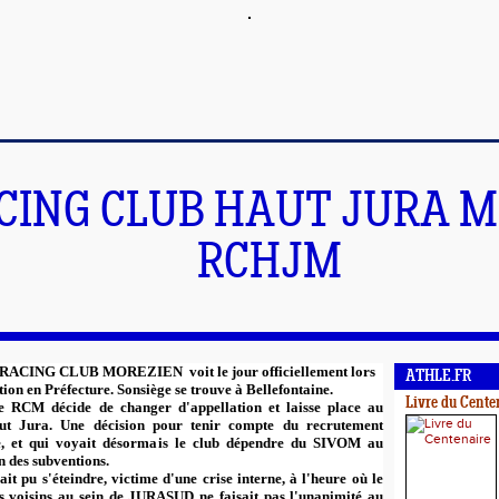
CING CLUB HAUT JURA 
RCHJM
e RACING CLUB MOREZIEN voit le jour officiellement lors
ATHLE.FR
tion en Préfecture. Sonsiège se trouve à Bellefontaine.
Livre du Cente
le RCM décide de changer d'appellation et laisse place au
t Jura. Une décision pour tenir compte du recrutement
e, et qui voyait désormais le club dépendre du SIVOM au
n des subventions.
ait pu s'éteindre, victime d'une crise interne, à l'heure où le
 voisins au sein de JURASUD ne faisait pas l'unanimité au