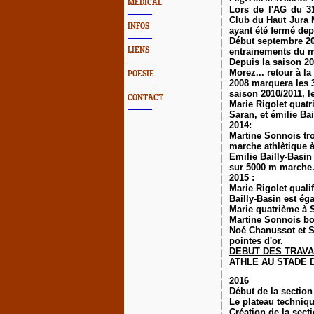
MEDICAL
Lors de l'AG du 3
Club du Haut Jura 
INFOS
ayant été fermé dep
Début septembre 20
LIENS
entrainements du m
Depuis la saison 20
Morez... retour à la
POESIE
2008 marquera les 
saison 2010/2011, 
CONTACT
Marie Rigolet quatr
Saran, et émilie Ba
2014:
Martine Sonnois tr
marche athlètique à
Emilie Bailly-Basi
sur 5000 m marche
2015 :
Marie Rigolet quali
Bailly-Basin est ég
Marie quatrième à S
Martine Sonnois bou
Noé Chanussot et S
pointes d'or.
DEBUT DES TRAVA
ATHLE AU STADE 
2016
Début de la sectio
Le plateau technique
Création de la sect