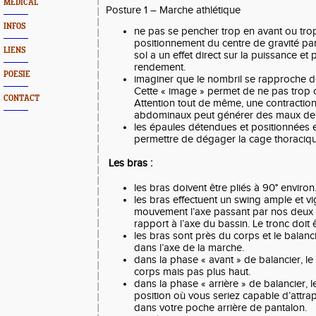
MEDICAL
Posture 1 – Marche athlétique
INFOS
ne pas se pencher trop en avant ou trop
positionnement du centre de gravité pa
LIENS
sol a un effet direct sur la puissance et
rendement.
POESIE
imaginer que le nombril se rapproche de
Cette « image » permet de ne pas trop 
CONTACT
Attention tout de même, une contractio
abdominaux peut générer des maux de
les épaules détendues et positionnées e
permettre de dégager la cage thoraciqu
Les bras :
les bras doivent être pliés à 90° environ
les bras effectuent un swing ample et v
mouvement l’axe passant par nos deux 
rapport à l’axe du bassin. Le tronc doit 
les bras sont près du corps et le balanci
dans l’axe de la marche.
dans la phase « avant » de balancier, le 
corps mais pas plus haut.
dans la phase « arrière » de balancier, le
position où vous seriez capable d’attra
dans votre poche arrière de pantalon.