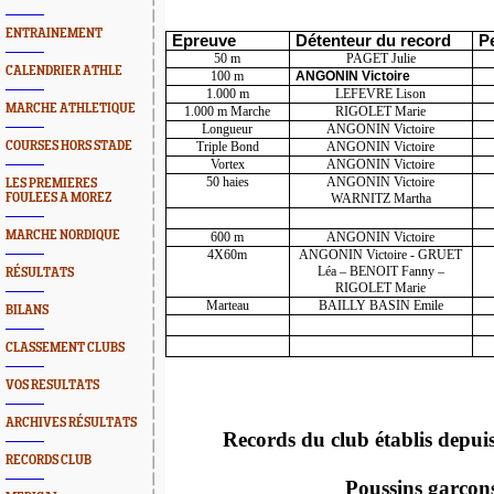
ENTRAINEMENT
Epreuve
Détenteur du record
P
50 m
PAGET Julie
CALENDRIER ATHLE
100 m
ANGONIN Victoire
1.000 m
LEFEVRE Lison
MARCHE ATHLETIQUE
1.000 m Marche
RIGOLET Marie
Longueur
ANGONIN Victoire
COURSES HORS STADE
Triple Bond
ANGONIN Victoire
Vortex
ANGONIN Victoire
50 haies
ANGONIN Victoire
LES PREMIERES
FOULEES A MOREZ
WARNITZ Martha
MARCHE NORDIQUE
600 m
ANGONIN Victoire
4X60m
ANGONIN Victoire - GRUET
Léa – BENOIT Fanny –
RÉSULTATS
RIGOLET Marie
Marteau
BAILLY BASIN Emile
BILANS
CLASSEMENT CLUBS
VOS RESULTATS
ARCHIVES RÉSULTATS
Records du club établis depui
RECORDS CLUB
Poussins garçon