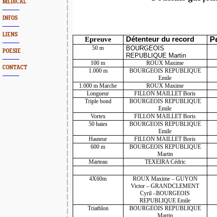
MEDICAL
INFOS
LIENS
Epreuve
Détenteur du record
P
50 m
BOURGEOIS
POESIE
REPUBLIQUE Martin
100 m
ROUX Maxime
CONTACT
1.000 m
BOURGEOIS REPUBLIQUE
Emile
1.000 m Marche
ROUX Maxime
Longueur
FILLON MAILLET Boris
Triple bond
BOURGEOIS REPUBLIQUE
Emile
Vortex
FILLON MAILLET Boris
50 haies
BOURGEOIS REPUBLIQUE
Emile
Hauteur
FILLON MAILLET Boris
600 m
BOURGEOIS REPUBLIQUE
Martin
Marteau
TEXEIRA Cédric
4X60m
ROUX Maxime – GUYON
Victor – GRANDCLEMENT
Cyril –BOURGEOIS
REPUBLIQUE Emile
Triathlon
BOURGEOIS REPUBLIQUE
Martin